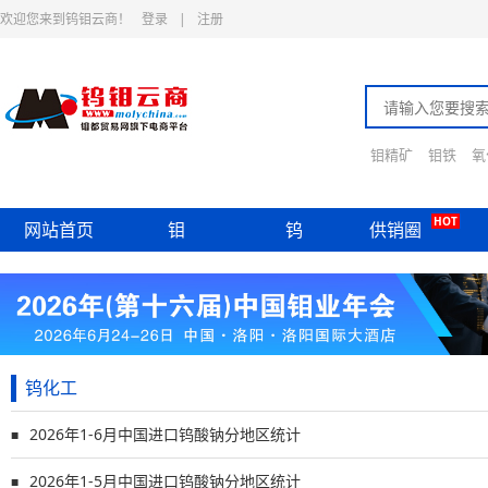
欢迎您来到钨钼云商！
登录
|
注册
钼精矿
钼铁
氧
HOT
网站首页
钼
钨
供销圈
钨化工
2026年1-6月中国进口钨酸钠分地区统计
■
2026年1-5月中国进口钨酸钠分地区统计
■