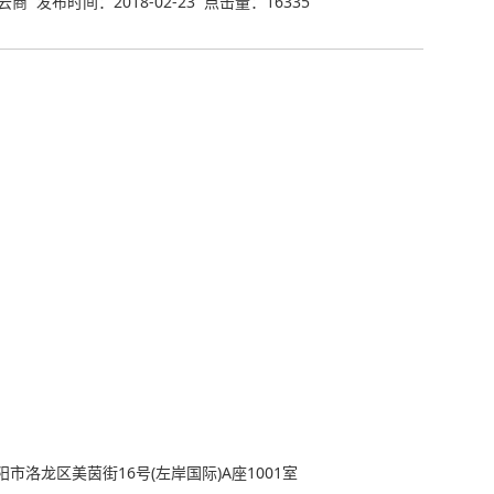
商 发布时间：2018-02-23 点击量：16335
市洛龙区美茵街16号(左岸国际)A座1001室