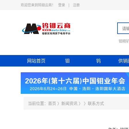
欢迎您来到钨钼云商！
登录
|
注册
钼精
网站首页
钼
钨
供销
当前位置：
首页
〉
新闻资讯
〉
〉联系方式