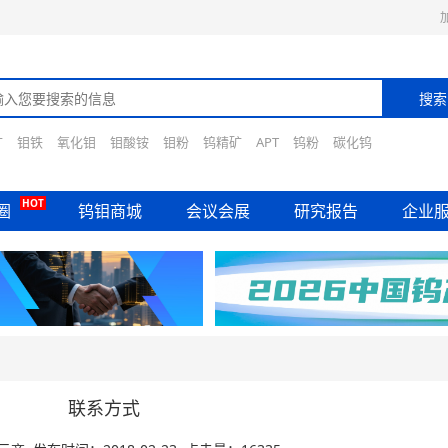
矿
钼铁
氧化钼
钼酸铵
钼粉
钨精矿
APT
钨粉
碳化钨
HOT
圈
钨钼商城
会议会展
研究报告
企业
联系方式