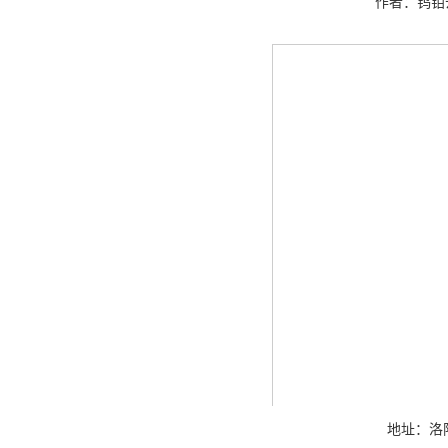
作者：钨钼云
地址：洛阳