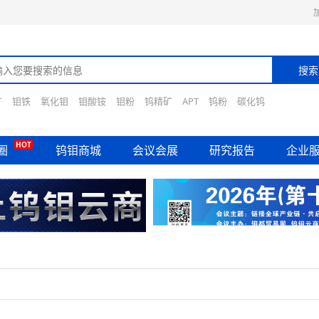
矿
钼铁
氧化钼
钼酸铵
钼粉
钨精矿
APT
钨粉
碳化钨
HOT
圈
钨钼商城
会议会展
研究报告
企业