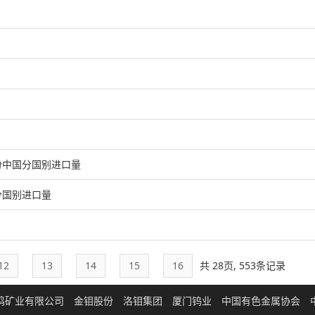
份中国分国别进口量
分国别进口量
12
13
14
15
16
共 28页, 553条记录
鸣矿业有限公司
金钼股份
洛钼集团
厦门钨业
中国有色金属协会