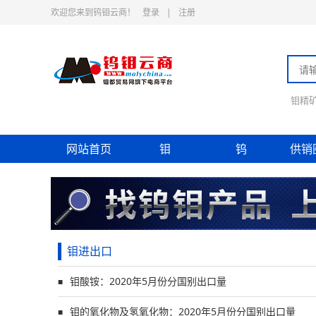
欢迎您来到钨钼云商！
登录
|
注册
钼精
网站首页
钼
钨
供销
钼进出口
钼酸铵：2020年5月份分国别出口量
■
钼的氧化物及氢氧化物：2020年5月份分国别出口量
■